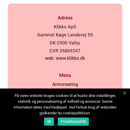
Adress
web:
www.klikko.dk
Menu
Annonsering
Om oss
På vores website bruges cookies til at huske dine indstillinger,
Cookies
statistik og personalisering af indhold og annoncer. Denne
information deles med tredjepart. Ved fortsat brug af websiden
Kontakta oss
godkender du cookiepolitikken.
Sitemap
Ok
Privatlivspolitik