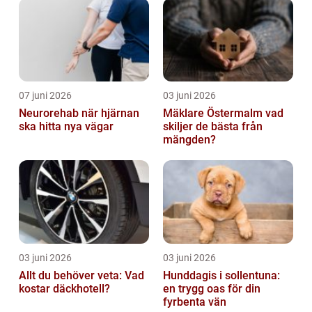
07 juni 2026
03 juni 2026
Neurorehab när hjärnan
Mäklare Östermalm vad
ska hitta nya vägar
skiljer de bästa från
mängden?
03 juni 2026
03 juni 2026
Allt du behöver veta: Vad
Hunddagis i sollentuna:
kostar däckhotell?
en trygg oas för din
fyrbenta vän