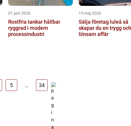
01 juni 2026
15 maj 2026
Rostfria tankar hållbar
Sälja företag luleå så
ryggrad i modern
skapar du en trygg oc
processindustri
lönsam affär
5
…
34