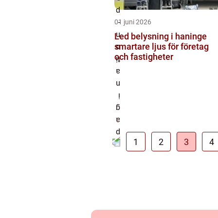
01 juni 2026
Led belysning i haninge
smartare ljus för företag
och fastigheter
1
2
3
4