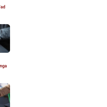
Vad
unga