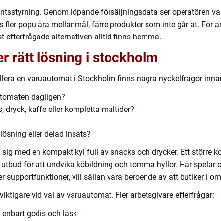
entsstyrning. Genom löpande försäljningsdata ser operatören va
as fler populära mellanmål, färre produkter som inte går åt. För 
t efterfrågade alternativen alltid finns hemma.
er rätt lösning i stockholm
allera en varuautomat i Stockholm finns några nyckelfrågor inna
tomaten dagligen?
s, dryck, kaffe eller kompletta måltider?
lösning eller delad insats?
ra sig med en kompakt kyl full av snacks och drycker. Ett störr
at utbud för att undvika köbildning och tomma hyllor. Här spelar 
r supportfunktioner, vill sällan vara beroende av att butiker i o
viktigare vid val av varuautomat. Fler arbetsgivare efterfrågar:
r enbart godis och läsk