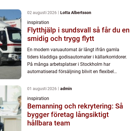
02 augusti 2026
Lotta Albertsson
inspiration
Flytthjälp i sundsvall så får du en
smidig och trygg flytt
En modern varuautomat är långt ifrån gamla
tiders kladdiga godisautomater i källarkorridorer.
På många arbetsplatser i Stockholm har
automatiserad försäljning blivit en flexibel
förlängning av köket med allt från matiga luncher
till kaffe, frukt och ...
01 augusti 2026
admin
inspiration
Bemanning och rekrytering: Så
bygger företag långsiktigt
hållbara team