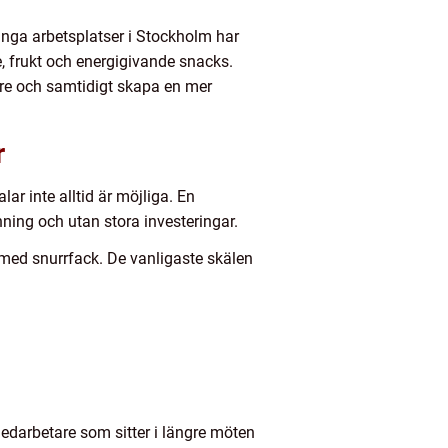
ånga arbetsplatser i Stockholm har
fe, frukt och energigivande snacks.
are och samtidigt skapa en mer
r
r inte alltid är möjliga. En
nning och utan stora investeringar.
med snurrfack. De vanligaste skälen
edarbetare som sitter i längre möten