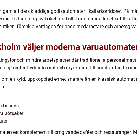
 gamla tiders kladdiga godisautomater i källarkorridorer. På m
exibel förlängning av köket med allt från matiga luncher till kaf
l butiken, förenkla vardagen för både medarbetare och arbetsgiv
ckholm väljer moderna varuautomate
gytor och mindre arbetsplatser där traditionella personalmatsala
smidigt sätt att erbjuda mat och dryck nära till hands, utan bema
om en kyld, uppkopplad enhet snarare än en klassisk automat 
 är:
ia behövs
ara sötsaker
aren
omaten ett komplement till omgivande caféer och restauranger. M