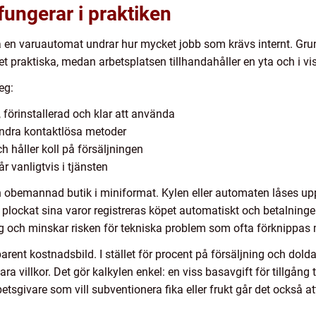
ungerar i praktiken
 en varuautomat undrar hur mycket jobb som krävs internt. Gru
det praktiska, medan arbetsplatsen tillhandahåller en yta och i vis
eg:
förinstallerad och klar att använda
 andra kontaktlösa metoder
och håller koll på försäljningen
r vanligtvis i tjänsten
n obemannad butik i miniformat. Kylen eller automaten låses up
 plockat sina varor registreras köpet automatiskt och betalninge
ng och minskar risken för tekniska problem som ofta förknippas
rent kostnadsbild. I stället för procent på försäljning och dolda
a villkor. Det gör kalkylen enkel: en viss basavgift för tillgån
betsgivare som vill subventionera fika eller frukt går det också at