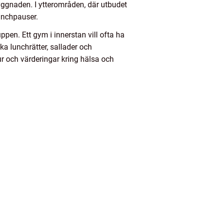
yggnaden. I ytterområden, där utbudet
lunchpauser.
ppen. Ett gym i innerstan vill ofta ha
ka lunchrätter, sallader och
ur och värderingar kring hälsa och