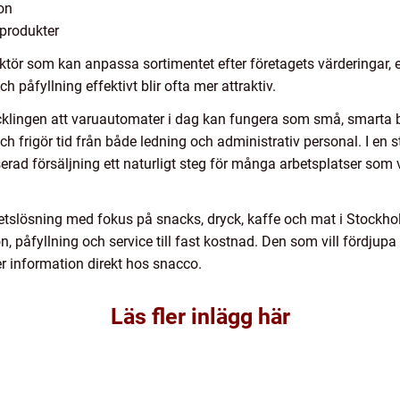
ion
 produkter
aktör som kan anpassa sortimentet efter företagets värderingar, e
h påfyllning effektivt blir ofta mer attraktiv.
lingen att varuautomater i dag kan fungera som små, smarta but
h frigör tid från både ledning och administrativ personal. I e
serad försäljning ett naturligt steg för många arbetsplatser som 
lhetslösning med fokus på snacks, dryck, kaffe och mat i Stock
n, påfyllning och service till fast kostnad. Den som vill fördjupa
 information direkt hos snacco.
Läs fler inlägg här