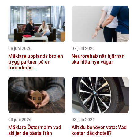
08 juni 2026
07 juni 2026
Mäklare upplands bro en
Neurorehab när hjärnan
trygg partner på en
ska hitta nya vägar
föränderlig
bostadsmarknad
03 juni 2026
03 juni 2026
Mäklare Östermalm vad
Allt du behöver veta: Vad
skiljer de bästa från
kostar däckhotell?