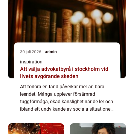
30 juli 2026
admin
inspiration
Att välja advokatbyrå i stockholm vid
livets avgörande skeden
Att förlora en tand påverkar mer än bara
leendet. Många upplever försämrad
tuggförmåga, ökad känslighet när de ler och
ibland ett undvikande av sociala situationer.
Modern tandvård erbjuder i dag en stabil
och estetiskt tilltalande lösning: tandimpla...