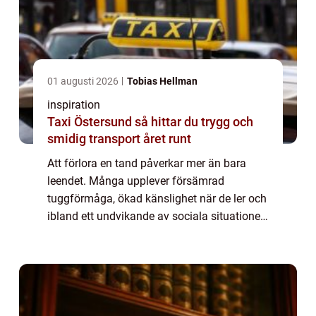
01 augusti 2026
Tobias Hellman
inspiration
Taxi Östersund så hittar du trygg och
smidig transport året runt
Att förlora en tand påverkar mer än bara
leendet. Många upplever försämrad
tuggförmåga, ökad känslighet när de ler och
ibland ett undvikande av sociala situationer.
Modern tandvård erbjuder i dag en stabil
och estetiskt tilltalande lösning: tandimpla...