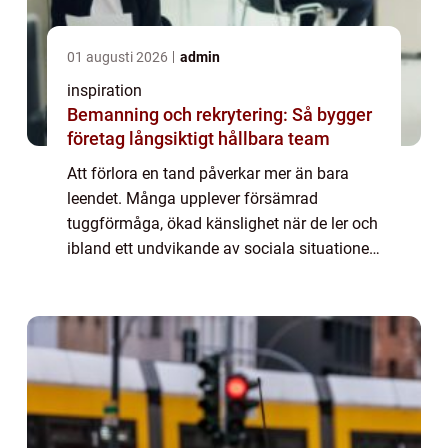
01 augusti 2026
admin
inspiration
Bemanning och rekrytering: Så bygger
företag långsiktigt hållbara team
Att förlora en tand påverkar mer än bara
leendet. Många upplever försämrad
tuggförmåga, ökad känslighet när de ler och
ibland ett undvikande av sociala situationer.
Modern tandvård erbjuder i dag en stabil
och estetiskt tilltalande lösning: tandimpla...