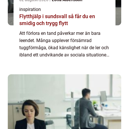
inspiration
Flytthjälp i sundsvall så får du en
smidig och trygg flytt
Att förlora en tand påverkar mer än bara
leendet. Många upplever försämrad
tuggförmåga, ökad känslighet när de ler och
ibland ett undvikande av sociala situationer.
Modern tandvård erbjuder i dag en stabil
och estetiskt tilltalande lösning: tandimpla...