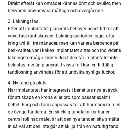
Direkt efteråt kan området kännas ömt och svullet, men
besvären brukar vara måttliga och övergående.
3. Läkningsfas
Efter att implantatet placerats behöver benet tid för att
växa fast runt skruven. Läkningsperioden ligger ofta
kring två till tre månader, men kan variera beroende på
benkvalitet, var i käken implantatet sitter och individens
läkningsförmåga. Under den tiden får implantatet inte
belastas mer än planerat. I vissa fall kan en tillfällig
tandlösning användas för att undvika synliga luckor.
4. Ny tand på plats
När implantatet har integrerats i benet tas nya avtryck
för att skapa en krona eller bro som passar exakt i
bettet. Färg och form anpassas för att harmoniera med
de övriga tänderna. En skicklig tandtekniker har en
central roll här; målet är att den nya tanden ska smälta
in så väl att den inte går att skilja från en naturlig tand.