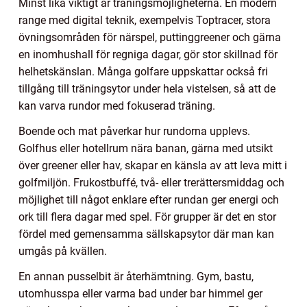
Minst lika viktigt är träningsmöjligheterna. En modern
range med digital teknik, exempelvis Toptracer, stora
övningsområden för närspel, puttinggreener och gärna
en inomhushall för regniga dagar, gör stor skillnad för
helhetskänslan. Många golfare uppskattar också fri
tillgång till träningsytor under hela vistelsen, så att de
kan varva rundor med fokuserad träning.
Boende och mat påverkar hur rundorna upplevs.
Golfhus eller hotellrum nära banan, gärna med utsikt
över greener eller hav, skapar en känsla av att leva mitt i
golfmiljön. Frukostbuffé, två- eller trerättersmiddag och
möjlighet till något enklare efter rundan ger energi och
ork till flera dagar med spel. För grupper är det en stor
fördel med gemensamma sällskapsytor där man kan
umgås på kvällen.
En annan pusselbit är återhämtning. Gym, bastu,
utomhusspa eller varma bad under bar himmel ger