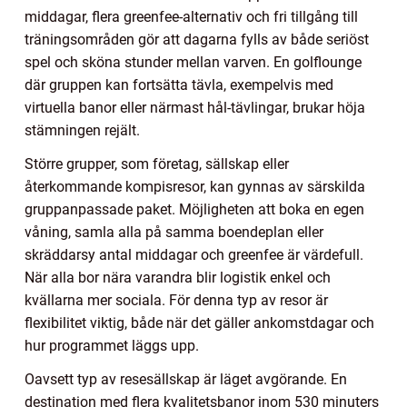
middagar, flera greenfee-alternativ och fri tillgång till
träningsområden gör att dagarna fylls av både seriöst
spel och sköna stunder mellan varven. En golflounge
där gruppen kan fortsätta tävla, exempelvis med
virtuella banor eller närmast hål-tävlingar, brukar höja
stämningen rejält.
Större grupper, som företag, sällskap eller
återkommande kompisresor, kan gynnas av särskilda
gruppanpassade paket. Möjligheten att boka en egen
våning, samla alla på samma boendeplan eller
skräddarsy antal middagar och greenfee är värdefull.
När alla bor nära varandra blir logistik enkel och
kvällarna mer sociala. För denna typ av resor är
flexibilitet viktig, både när det gäller ankomstdagar och
hur programmet läggs upp.
Oavsett typ av resesällskap är läget avgörande. En
destination med flera kvalitetsbanor inom 530 minuters