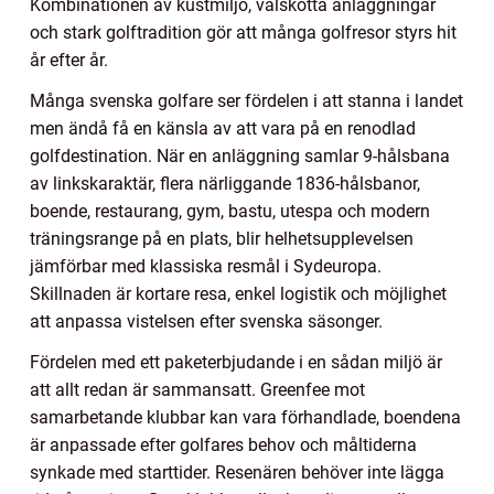
Kombinationen av kustmiljö, välskötta anläggningar
och stark golftradition gör att många golfresor styrs hit
år efter år.
Många svenska golfare ser fördelen i att stanna i landet
men ändå få en känsla av att vara på en renodlad
golfdestination. När en anläggning samlar 9-hålsbana
av linkskaraktär, flera närliggande 1836-hålsbanor,
boende, restaurang, gym, bastu, utespa och modern
träningsrange på en plats, blir helhetsupplevelsen
jämförbar med klassiska resmål i Sydeuropa.
Skillnaden är kortare resa, enkel logistik och möjlighet
att anpassa vistelsen efter svenska säsonger.
Fördelen med ett paketerbjudande i en sådan miljö är
att allt redan är sammansatt. Greenfee mot
samarbetande klubbar kan vara förhandlade, boendena
är anpassade efter golfares behov och måltiderna
synkade med starttider. Resenären behöver inte lägga