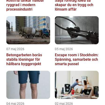
Rostfria tankar hållbar
Sälja företag luleå så
ryggrad i modern
skapar du en trygg och
processindustri
lönsam affär
07 maj 2026
05 maj 2026
Betongarbeten borås
Escape room i Stockholm:
stabila lösningar för
Spänning, samarbete och
hållbara byggprojekt
smarta pussel
04 maj 2026
02 maj 2026