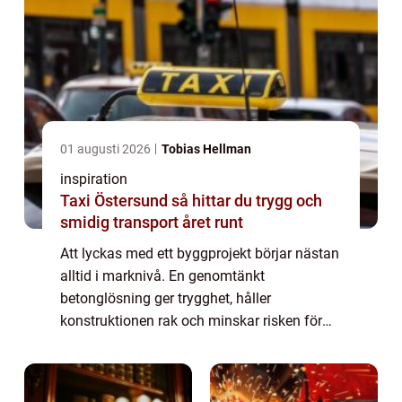
01 augusti 2026
Tobias Hellman
inspiration
Taxi Östersund så hittar du trygg och
smidig transport året runt
Att lyckas med ett byggprojekt börjar nästan
alltid i marknivå. En genomtänkt
betonglösning ger trygghet, håller
konstruktionen rak och minskar risken för
dyra problem längre fram. I Borås med
omnejd är klimatet dessutom en extra
utmaning. Växlande t...