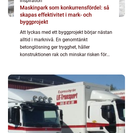
inspiration
Maskinpark som konkurrensfördel: så
skapas effektivitet i mark- och
byggprojekt
Att lyckas med ett byggprojekt börjar nästan
alltid i marknivå. En genomtänkt
betonglösning ger trygghet, håller
konstruktionen rak och minskar risken för
dyra problem längre fram. I Borås med
omnejd är klimatet dessutom en extra
utmaning. Växlande t...