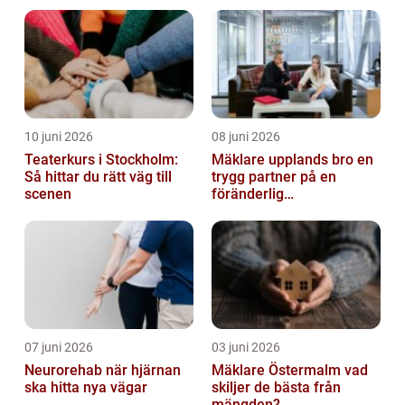
10 juni 2026
08 juni 2026
Teaterkurs i Stockholm:
Mäklare upplands bro en
Så hittar du rätt väg till
trygg partner på en
scenen
föränderlig
bostadsmarknad
07 juni 2026
03 juni 2026
Neurorehab när hjärnan
Mäklare Östermalm vad
ska hitta nya vägar
skiljer de bästa från
mängden?