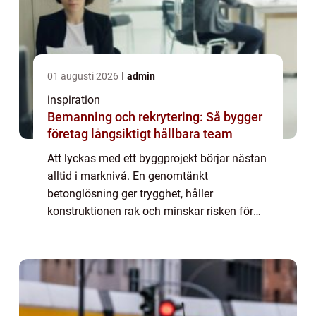
01 augusti 2026
admin
inspiration
Bemanning och rekrytering: Så bygger
företag långsiktigt hållbara team
Att lyckas med ett byggprojekt börjar nästan
alltid i marknivå. En genomtänkt
betonglösning ger trygghet, håller
konstruktionen rak och minskar risken för
dyra problem längre fram. I Borås med
omnejd är klimatet dessutom en extra
utmaning. Växlande t...