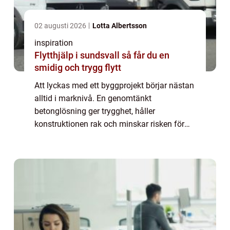
02 augusti 2026
Lotta Albertsson
inspiration
Flytthjälp i sundsvall så får du en
smidig och trygg flytt
Att lyckas med ett byggprojekt börjar nästan
alltid i marknivå. En genomtänkt
betonglösning ger trygghet, håller
konstruktionen rak och minskar risken för
dyra problem längre fram. I Borås med
omnejd är klimatet dessutom en extra
utmaning. Växlande t...