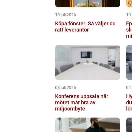
10 juli 2026
10 
Köpa fönster: Så väljer du
Ep
rätt leverantör
sl
mi
03 juli 2026
02 
Konferens uppsala när
Hyr
mötet mår bra av
du
miljöombyte
lö