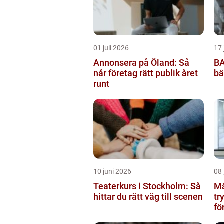
01 juli 2026
17 
Annonsera på Öland: Så
BA
når företag rätt publik året
bä
runt
10 juni 2026
08 
Teaterkurs i Stockholm: Så
Mä
hittar du rätt väg till scenen
tr
fö
bo