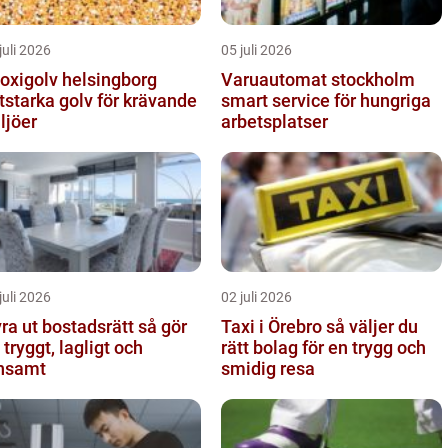
juli 2026
05 juli 2026
oxigolv helsingborg
Varuautomat stockholm
itstarka golv för krävande
smart service för hungriga
ljöer
arbetsplatser
juli 2026
02 juli 2026
a ut bostadsrätt så gör
Taxi i Örebro så väljer du
 tryggt, lagligt och
rätt bolag för en trygg och
nsamt
smidig resa