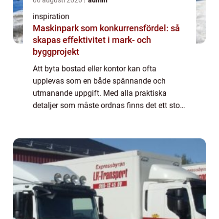
06 augusti 2026
admin
inspiration
Maskinpark som konkurrensfördel: så
skapas effektivitet i mark- och
byggprojekt
Att byta bostad eller kontor kan ofta
upplevas som en både spännande och
utmanande uppgift. Med alla praktiska
detaljer som måste ordnas finns det ett stort
värde i att söka professionell hjälp. I
Linköping finns ...