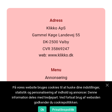
Adress
web:
www.klikko.dk
Menu
Annonsering
Om oss
På vores website bruges cookies til at huske dine indstillinger,
Cookies
statistik og personalisering af indhold og annoncer. Denne
information deles med tredjepart. Ved fortsat brug af websiden
Kontakta oss
godkender du cookiepolitikken.
Sitemap
Ok
Privatlivspolitik