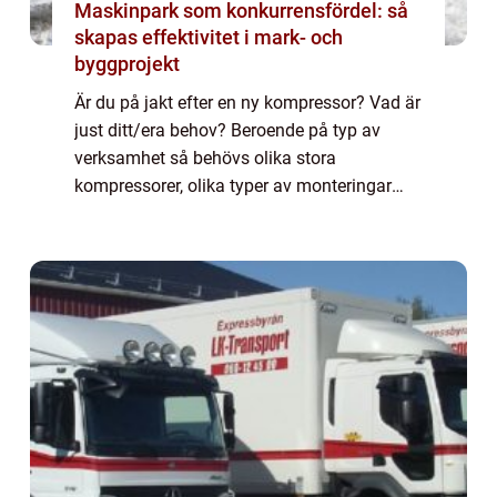
Maskinpark som konkurrensfördel: så
skapas effektivitet i mark- och
byggprojekt
Är du på jakt efter en ny kompressor? Vad är
just ditt/era behov? Beroende på typ av
verksamhet så behövs olika stora
kompressorer, olika typer av monteringar
och olika typer av drift. Är du själv inte
s&ari...