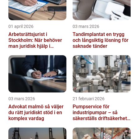
01 april 2026
03 mars 2026
Arbetsrättsjurist i
Tandimplantat en trygg
Stockholm: När behöver
och långsiktig lösning för
man juridisk hjälp i
saknade tänder
arbetslivet?
03 mars 2026
21 februari 2026
Advokat malmö så väljer
Pumpservice för
du rätt juridiskt stöd i en
industripumpar – så
komplex vardag
säkerställs driftsäkerhet
och lägre kostnader