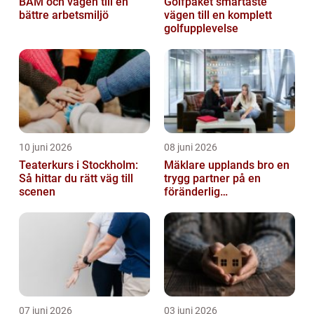
BAM och vägen till en
Golfpaket smartaste
bättre arbetsmiljö
vägen till en komplett
golfupplevelse
10 juni 2026
08 juni 2026
Teaterkurs i Stockholm:
Mäklare upplands bro en
Så hittar du rätt väg till
trygg partner på en
scenen
föränderlig
bostadsmarknad
07 juni 2026
03 juni 2026