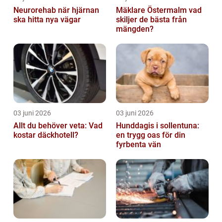
Neurorehab när hjärnan
Mäklare Östermalm vad
ska hitta nya vägar
skiljer de bästa från
mängden?
03 juni 2026
03 juni 2026
Allt du behöver veta: Vad
Hunddagis i sollentuna:
kostar däckhotell?
en trygg oas för din
fyrbenta vän