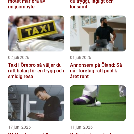
mötet mår bra av
du tryggt, lagligt och
miljöombyte
lönsamt
02 juli 2026
01 juli 2026
Taxi i Örebro så väljer du
Annonsera på Öland: Så
rätt bolag för en trygg och
når företag rätt publik
smidig resa
året runt
17 juni 2026
11 juni 2026