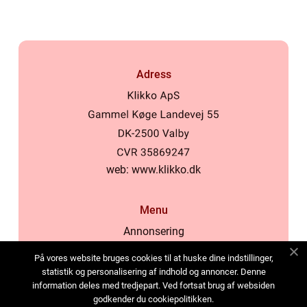
Adress
web:
www.klikko.dk
Menu
Annonsering
Om oss
På vores website bruges cookies til at huske dine indstillinger,
Cookies
statistik og personalisering af indhold og annoncer. Denne
information deles med tredjepart. Ved fortsat brug af websiden
Kontakta oss
godkender du cookiepolitikken.
Sitemap