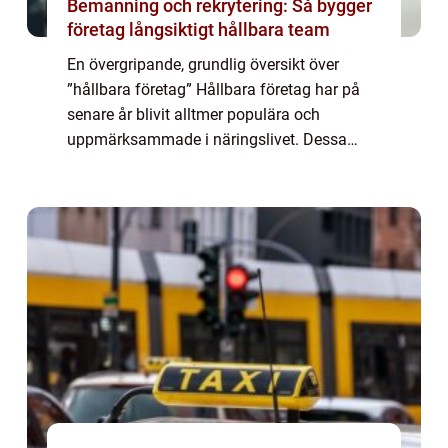
Bemanning och rekrytering: Så bygger
företag långsiktigt hållbara team
En övergripande, grundlig översikt över
”hållbara företag” Hållbara företag har på
senare år blivit alltmer populära och
uppmärksammade i näringslivet. Dessa
företag strävar efter att driva sin verksamhet
på ett sätt som tar hänsyn till m...