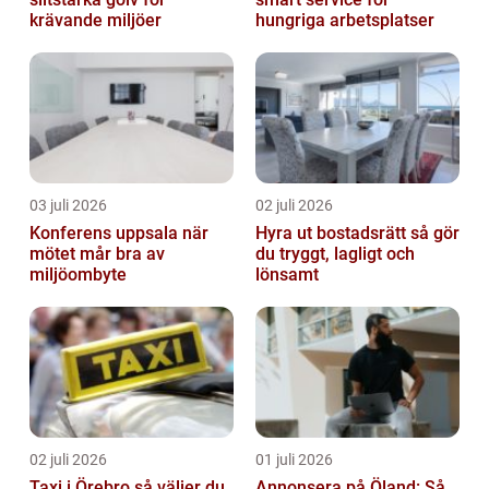
krävande miljöer
hungriga arbetsplatser
03 juli 2026
02 juli 2026
Konferens uppsala när
Hyra ut bostadsrätt så gör
mötet mår bra av
du tryggt, lagligt och
miljöombyte
lönsamt
02 juli 2026
01 juli 2026
Taxi i Örebro så väljer du
Annonsera på Öland: Så