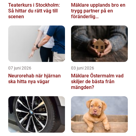
Teaterkurs i Stockholm:
Mäklare upplands bro en
Så hittar du rätt väg till
trygg partner på en
scenen
föränderlig
bostadsmarknad
07 juni 2026
03 juni 2026
Neurorehab när hjärnan
Mäklare Östermalm vad
ska hitta nya vägar
skiljer de bästa från
mängden?