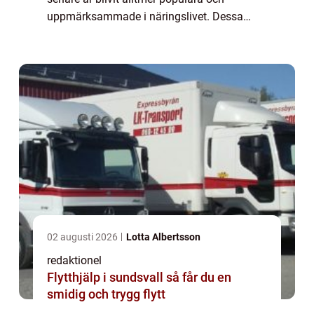
uppmärksammade i näringslivet. Dessa
företag strävar efter att driva sin verksamhet
på ett sätt som tar hänsyn till m...
02 augusti 2026
Lotta Albertsson
redaktionel
Flytthjälp i sundsvall så får du en
smidig och trygg flytt