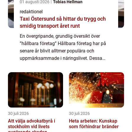
01 augusti 2026
Tobias Hellman
redaktionel
Taxi Östersund så hittar du trygg och
smidig transport året runt
En övergripande, grundlig översikt över
”hållbara företag” Hållbara företag har på
senare år blivit alltmer populära och
uppmärksammade i näringslivet. Dessa
företag strävar efter att driva sin verksamhet
på ett sätt som tar hänsyn till m...
30 juli 2026
30 juli 2026
Att välja advokatbyrå i
Heta arbeten: Kunskap
stockholm vid livets
som förhindrar bränder