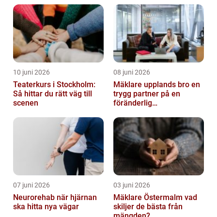
10 juni 2026
08 juni 2026
Teaterkurs i Stockholm:
Mäklare upplands bro en
Så hittar du rätt väg till
trygg partner på en
scenen
föränderlig
bostadsmarknad
07 juni 2026
03 juni 2026
Neurorehab när hjärnan
Mäklare Östermalm vad
ska hitta nya vägar
skiljer de bästa från
mängden?