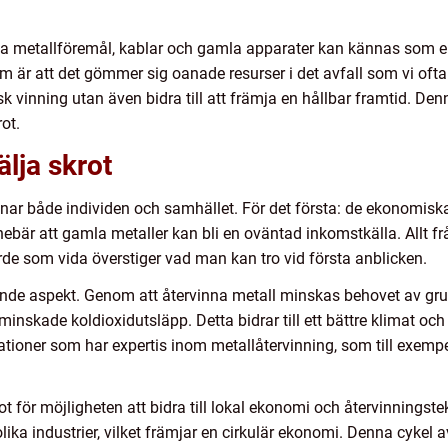
a metallföremål, kablar och gamla apparater kan kännas som en
 är att det gömmer sig oanade resurser i det avfall som vi ofta 
k vinning utan även bidra till att främja en hållbar framtid. De
ot.
älja skrot
nar både individen och samhället. För det första: de ekonomis
nnebär att gamla metaller kan bli en oväntad inkomstkälla. Allt frå
de som vida överstiger vad man kan tro vid första anblicken.
de aspekt. Genom att återvinna metall minskas behovet av gruvdrif
inskade koldioxidutsläpp. Detta bidrar till ett bättre klimat och 
ioner som har expertis inom metallåtervinning, som till exempel
t för möjligheten att bidra till lokal ekonomi och återvinningstek
ka industrier, vilket främjar en cirkulär ekonomi. Denna cykel 