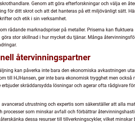
g skrothandlare. Genom att göra efterforskningar och välja en åt
ning för ditt skrot och att det hanteras på ett miljövänligt sätt.
krifter och etik i sin verksamhet.
 om rådande marknadspriser på metaller. Priserna kan fluktuera 
kan göra stor skillnad i hur mycket du tjänar. Många återvinnings
dringar.
onell återvinningspartner
örsäljning kan påverka inte bara den ekonomiska avkastningen ut
som till HJHansen, ger inte bara ekonomisk trygghet men också mi
 erbjuder skräddarsydda lösningar och agerar ofta rådgivare fö
 avancerad utrustning och expertis som säkerställer att alla mate
 och processer som minskar avfall och förbättrar återvinningshast
erskänka dessa resurser till tillverkningscykler, vilket minskar