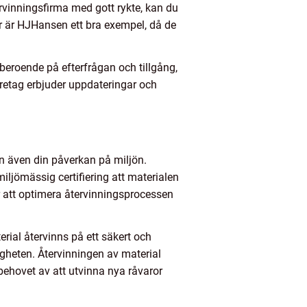
ervinningsfirma med gott rykte, kan du
 Här är HJHansen ett bra exempel, då de
beroende på efterfrågan och tillgång,
företag erbjuder uppdateringar och
an även din påverkan på miljön.
ljömässig certifiering att materialen
r att optimera återvinningsprocessen
rial återvinns på ett säkert och
igheten. Återvinningen av material
 behovet av att utvinna nya råvaror