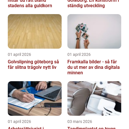
hittar du rätt bland
Göteborg: En konstform i
stadens alla guldkorn
ständig utveckling
01 april 2026
01 april 2026
Golvslipning göteborg så
Framkalla bilder - så får
får slitna trägolv nytt liv
du ut mer av dina digitala
minnen
01 april 2026
03 mars 2026
Arbetsrättsjurist i
Tandimplantat en trygg