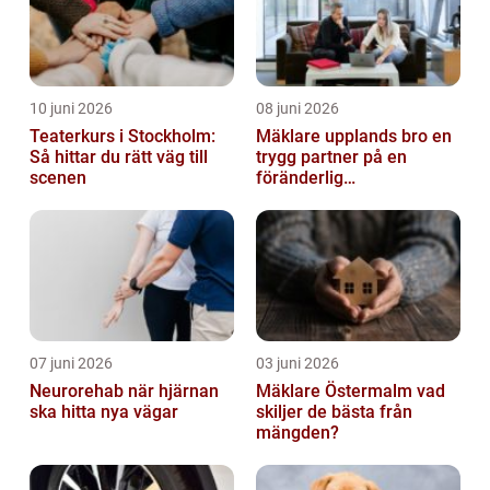
10 juni 2026
08 juni 2026
Teaterkurs i Stockholm:
Mäklare upplands bro en
Så hittar du rätt väg till
trygg partner på en
scenen
föränderlig
bostadsmarknad
07 juni 2026
03 juni 2026
Neurorehab när hjärnan
Mäklare Östermalm vad
ska hitta nya vägar
skiljer de bästa från
mängden?