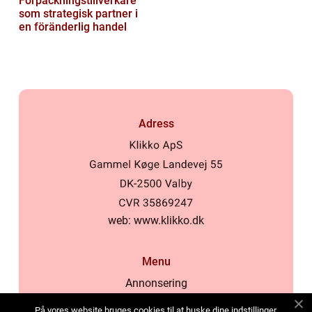
Förpackningstillverkare
som strategisk partner i
en föränderlig handel
Adress
web:
www.klikko.dk
Menu
Annonsering
Om oss
På vores website bruges cookies til at huske dine indstillinger,