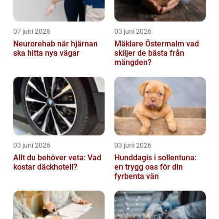
07 juni 2026
03 juni 2026
Neurorehab när hjärnan
Mäklare Östermalm vad
ska hitta nya vägar
skiljer de bästa från
mängden?
03 juni 2026
03 juni 2026
Allt du behöver veta: Vad
Hunddagis i sollentuna:
kostar däckhotell?
en trygg oas för din
fyrbenta vän