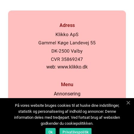
Adress
web:
www.klikko.dk
Menu
Annonsering
Om oss
På vores website bruges cookies til at huske dine indstillinger,
Cookies
statistik og personalisering af indhold og annoncer. Denne
information deles med tredjepart. Ved fortsat brug af websiden
Kontakta oss
godkender du cookiepolitikken.
Sitemap
Ok
Privatlivspolitik