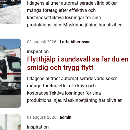
byggprojekt
I dagens alltmer automatiserade värld söker
många företag efter effektiva och
kostnadseffektiva lösningar för sina
produktionslinjer. Maskinbetjäning har blivit en
nyckelfaktor för att uppnå maximal effe...
02 augusti 2026
Lotta Albertsson
inspiration
Flytthjälp i sundsvall så får du en
smidig och trygg flytt
I dagens alltmer automatiserade värld söker
många företag efter effektiva och
kostnadseffektiva lösningar för sina
produktionslinjer. Maskinbetjäning har blivit en
nyckelfaktor för att uppnå maximal effe...
01 augusti 2026
admin
inspiration