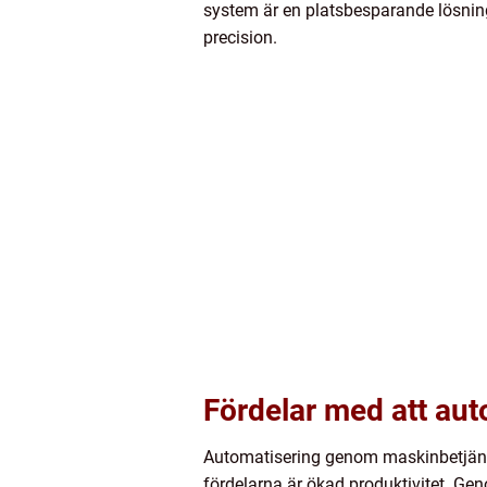
system är en platsbesparande lösning
precision.
Fördelar med att au
Automatisering genom maskinbetjänin
fördelarna är ökad produktivitet. Ge