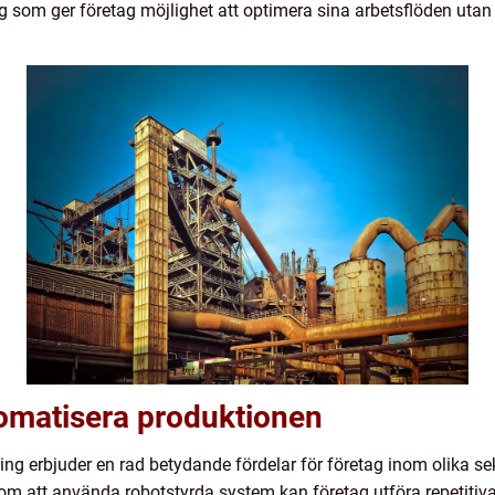
 som ger företag möjlighet att optimera sina arbetsflöden utan
tomatisera produktionen
g erbjuder en rad betydande fördelar för företag inom olika se
nom att använda robotstyrda system kan företag utföra repetit