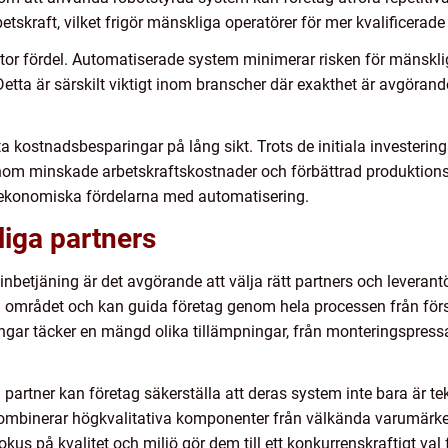
tskraft, vilket frigör mänskliga operatörer för mer kvalificerade
n stor fördel. Automatiserade system minimerar risken för mänskl
etta är särskilt viktigt inom branscher där exakthet är avgörand
kostnadsbesparingar på lång sikt. Trots de initiala investering
om minskade arbetskraftskostnader och förbättrad produktionsh
de ekonomiska fördelarna med automatisering.
iga partners
inbetjäning är det avgörande att välja rätt partners och levera
 området och kan guida företag genom hela processen från förstu
gar täcker en mängd olika tillämpningar, från monteringspressar
partner kan företag säkerställa att deras system inte bara är t
ombinerar högkvalitativa komponenter från välkända varumärk
s på kvalitet och miljö gör dem till ett konkurrenskraftigt val f