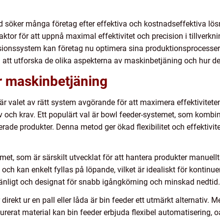
 söker många företag efter effektiva och kostnadseffektiva lösn
faktor för att uppnå maximal effektivitet och precision i tillverk
sionssystem kan företag nu optimera sina produktionsprocesse
i att utforska de olika aspekterna av maskinbetjäning och hur det
ör maskinbetjäning
är valet av rätt system avgörande för att maximera effektivitete
och krav. Ett populärt val är bowl feeder-systemet, som kombin
rade produkter. Denna metod ger ökad flexibilitet och effektivite
met, som är särskilt utvecklat för att hantera produkter manuellt
h kan enkelt fyllas på löpande, vilket är idealiskt för kontinuerl
änligt och designat för snabb igångkörning och minskad nedtid.
rekt ur en pall eller låda är bin feeder ett utmärkt alternativ. 
urerat material kan bin feeder erbjuda flexibel automatisering, 