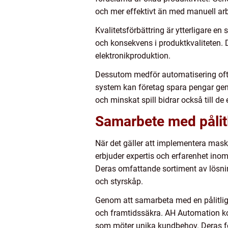
och mer effektivt än med manuell arbe
Kvalitetsförbättring är ytterligare e
och konsekvens i produktkvaliteten. D
elektronikproduktion.
Dessutom medför automatisering ofta 
system kan företag spara pengar gen
och minskat spill bidrar också till 
Samarbete med pålitl
När det gäller att implementera mask
erbjuder expertis och erfarenhet inom
Deras omfattande sortiment av lösnin
och styrskåp.
Genom att samarbeta med en pålitlig 
och framtidssäkra. AH Automation k
som möter unika kundbehov. Deras foku