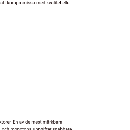
 att kompromissa med kvalitet eller
ktorer. En av de mest märkbara
iva och monotona uppgifter snabbare