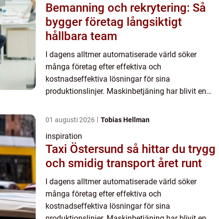
Bemanning och rekrytering: Så
bygger företag långsiktigt
hållbara team
I dagens alltmer automatiserade värld söker
många företag efter effektiva och
kostnadseffektiva lösningar för sina
produktionslinjer. Maskinbetjäning har blivit en
nyckelfaktor för att uppnå maximal effe...
01 augusti 2026
Tobias Hellman
inspiration
Taxi Östersund så hittar du trygg
och smidig transport året runt
I dagens alltmer automatiserade värld söker
många företag efter effektiva och
kostnadseffektiva lösningar för sina
produktionslinjer. Maskinbetjäning har blivit en