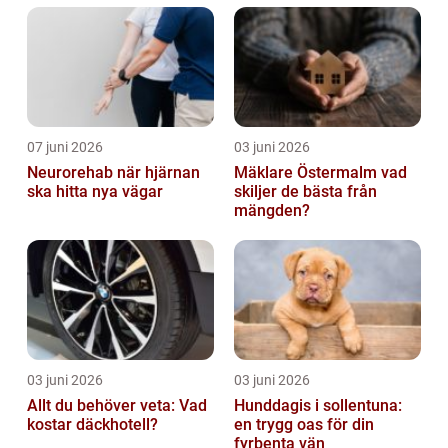
07 juni 2026
03 juni 2026
Neurorehab när hjärnan
Mäklare Östermalm vad
ska hitta nya vägar
skiljer de bästa från
mängden?
03 juni 2026
03 juni 2026
Allt du behöver veta: Vad
Hunddagis i sollentuna:
kostar däckhotell?
en trygg oas för din
fyrbenta vän