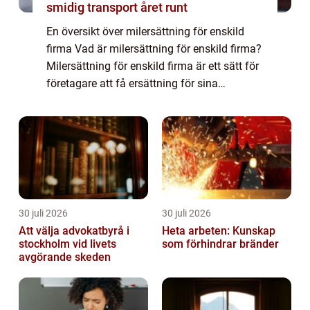
smidig transport året runt
En översikt över milersättning för enskild
firma Vad är milersättning för enskild firma?
Milersättning för enskild firma är ett sätt för
företagare att få ersättning för sina
kostnader i samband med tjänsteresor eller
användning av eget fordon i före...
30 juli 2026
30 juli 2026
Att välja advokatbyrå i
Heta arbeten: Kunskap
stockholm vid livets
som förhindrar bränder
avgörande skeden