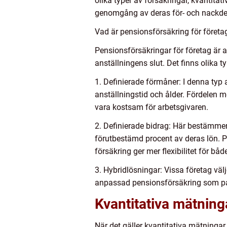
olika typer av försäkringar, kvantita
genomgång av deras för- och nackdel
Vad är pensionsförsäkring för företag
Pensionsförsäkringar för företag är av
anställningens slut. Det finns olika t
1. Definierade förmåner: I denna typ
anställningstid och ålder. Fördelen m
vara kostsam för arbetsgivaren.
2. Definierade bidrag: Här bestämmer
förutbestämd procent av deras lön. 
försäkring ger mer flexibilitet för bå
3. Hybridlösningar: Vissa företag väl
anpassad pensionsförsäkring som pa
Kvantitativa mätning
När det gäller kvantitativa mätningar 