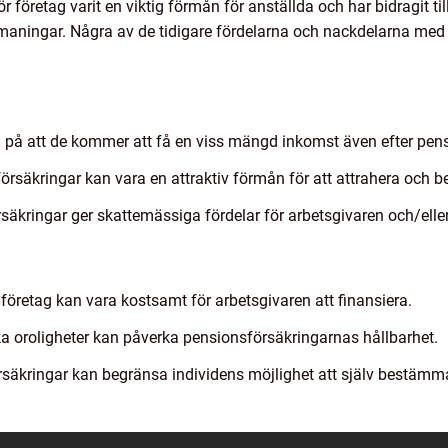
r företag varit en viktig förmån för anställda och har bidragit t
utmaningar. Några av de tidigare fördelarna och nackdelarna med
a på att de kommer att få en viss mängd inkomst även efter pen
örsäkringar kan vara en attraktiv förmån för att attrahera och be
säkringar ger skattemässiga fördelar för arbetsgivaren och/eller
företag kan vara kostsamt för arbetsgivaren att finansiera.
a oroligheter kan påverka pensionsförsäkringarnas hållbarhet.
försäkringar kan begränsa individens möjlighet att själv bestäm