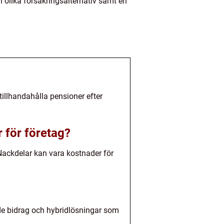
n olika försäkringsalternativ samt en
 tillhandahålla pensioner efter
 för företag?
 Nackdelar kan vara kostnader för
rade bidrag och hybridlösningar som