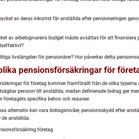
ycket av deras inkomst får anställda efter pensioneringen geno
ket av arbetsgivarens budget måste avsättas för att finansiera 
seffektivt?
ttliga livslängden för pensionärer? Hur påverkar detta pensions
olika pensionsförsäkringar för föret
rsäkringar för företag kommer framförallt från de olika typerna 
ägbar pension till anställda, medan definierade bidrag ger mer fl
r företagets specifika behov och resurser.
nas alternativ kan vara bidragsnivåer, pensionsskydd efter anst
l de anställda.
nsionsförsäkring företag