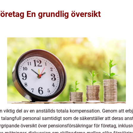
öretag En grundlig översikt
en viktig del av en anställds totala kompensation. Genom att er
a talangfull personal samtidigt som de säkerställer att deras ans
rgripande översikt över pensionsförsäkringar för företag, inklu