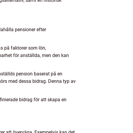
gsalternativ, samt en historisk
dahålla pensioner efter
s på faktorer som lön,
gbarhet för anställda, men den kan
nställds pension baserat på en
görs med dessa bidrag. Denna typ av
finierade bidrag för att skapa en
orer att överväga. Exempelvis kan det