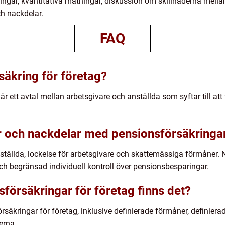
ringar, kvantitativa mätningar, diskussion om skillnaderna mella
h nackdelar.
FAQ
säkring för företag?
r ett avtal mellan arbetsgivare och anställda som syftar till att
ar och nackdelar med pensionsförsäkringar
nställda, lockelse för arbetsgivare och skattemässiga förmåner.
ch begränsad individuell kontroll över pensionsbesparingar.
sförsäkringar för företag finns det?
örsäkringar för företag, inklusive definierade förmåner, definie
erna.