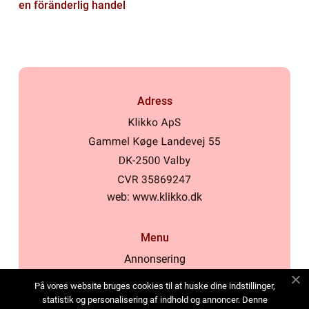
en föränderlig handel
Adress
web:
www.klikko.dk
Menu
Annonsering
Om oss
På vores website bruges cookies til at huske dine indstillinger,
Cookies
statistik og personalisering af indhold og annoncer. Denne