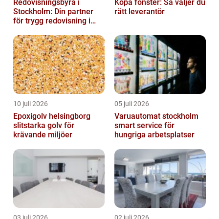
Redovisningsbyrå i
Köpa fönster: Så väljer du
Stockholm: Din partner
rätt leverantör
för trygg redovisning i
Stockholm
10 juli 2026
05 juli 2026
Epoxigolv helsingborg
Varuautomat stockholm
slitstarka golv för
smart service för
krävande miljöer
hungriga arbetsplatser
03 juli 2026
02 juli 2026