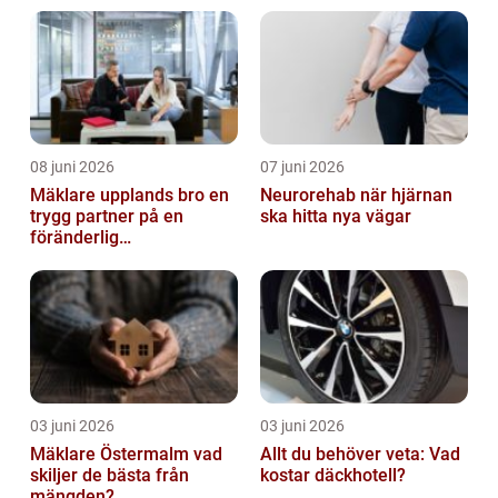
08 juni 2026
07 juni 2026
Mäklare upplands bro en
Neurorehab när hjärnan
trygg partner på en
ska hitta nya vägar
föränderlig
bostadsmarknad
03 juni 2026
03 juni 2026
Mäklare Östermalm vad
Allt du behöver veta: Vad
skiljer de bästa från
kostar däckhotell?
mängden?