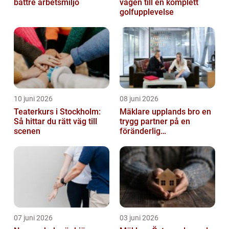
bättre arbetsmiljö
vägen till en komplett
golfupplevelse
10 juni 2026
08 juni 2026
Teaterkurs i Stockholm:
Mäklare upplands bro en
Så hittar du rätt väg till
trygg partner på en
scenen
föränderlig
bostadsmarknad
07 juni 2026
03 juni 2026