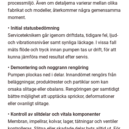
processmiljö. Även om detaljerna varierar mellan olika
fabrikat och modeller, återkommer några gemensamma
moment.
• Initial statusbedömning
Serviceteknikern går igenom driftdata, tidigare fel, ljud-
och vibrationsnivåer samt synliga läckage. I vissa fall
mäts flöde och tryck innan pumpen tas ur drift, för att
kunna jämföra med resultat efter servis.
• Demontering och noggrann rengöring
Pumpen plockas ned i delar. Innandömet rengörs från
beläggningar, produktrester och partiklar som kan
orsaka slitage eller obalans. Rengöringen ger samtidigt
bättre möjlighet att upptäcka sprickor, deformationer
eller ovanligt slitage.
• Kontroll av slitdelar och vitala komponenter
Membran, impellrar, kolvar, lager, tätningar och ventiler
kontrolleras. Slitna eller skadade delar byts alltid ut. För