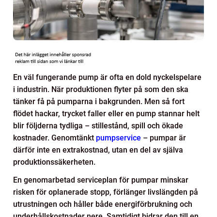
En väl fungerande pump är ofta en dold nyckelspelare
i industrin. När produktionen flyter på som den ska
tänker få på pumparna i bakgrunden. Men så fort
flödet hackar, trycket faller eller en pump stannar helt
blir följderna tydliga – stillestånd, spill och ökade
kostnader. Genomtänkt
pumpservice
– pumpar är
därför inte en extrakostnad, utan en del av själva
produktionssäkerheten.
En genomarbetad serviceplan för pumpar minskar
risken för oplanerade stopp, förlänger livslängden på
utrustningen och håller både energiförbrukning och
underhållskostnader nere. Samtidigt bidrar den till en