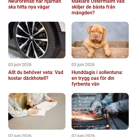
Neurorehab när hjärnan
Mäklare Östermalm vad
ska hitta nya vägar
skiljer de bästa från
mängden?
03 juni 2026
03 juni 2026
Allt du behöver veta: Vad
Hunddagis i sollentuna:
kostar däckhotell?
en trygg oas för din
fyrbenta vän
02 juni 2026
02 juni 2026