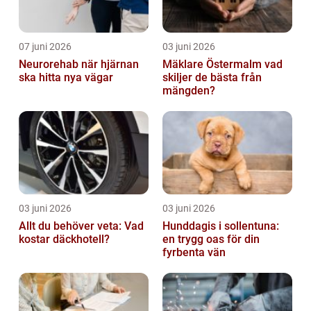
07 juni 2026
03 juni 2026
Neurorehab när hjärnan
Mäklare Östermalm vad
ska hitta nya vägar
skiljer de bästa från
mängden?
03 juni 2026
03 juni 2026
Allt du behöver veta: Vad
Hunddagis i sollentuna:
kostar däckhotell?
en trygg oas för din
fyrbenta vän