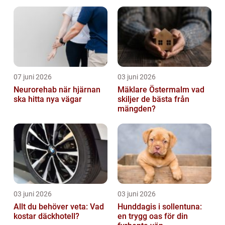
bostadsmarknad
07 juni 2026
03 juni 2026
Neurorehab när hjärnan
Mäklare Östermalm vad
ska hitta nya vägar
skiljer de bästa från
mängden?
03 juni 2026
03 juni 2026
Allt du behöver veta: Vad
Hunddagis i sollentuna:
kostar däckhotell?
en trygg oas för din