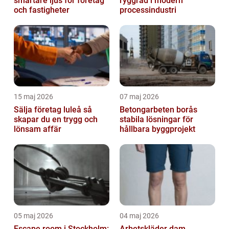
smartare ljus för företag
ryggrad i modern
och fastigheter
processindustri
15 maj 2026
07 maj 2026
Sälja företag luleå så
Betongarbeten borås
skapar du en trygg och
stabila lösningar för
lönsam affär
hållbara byggprojekt
05 maj 2026
04 maj 2026
Escape room i Stockholm:
Arbetskläder dam