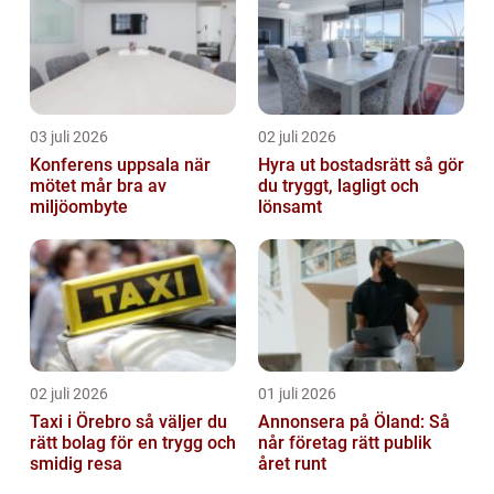
03 juli 2026
02 juli 2026
Konferens uppsala när
Hyra ut bostadsrätt så gör
mötet mår bra av
du tryggt, lagligt och
miljöombyte
lönsamt
02 juli 2026
01 juli 2026
Taxi i Örebro så väljer du
Annonsera på Öland: Så
rätt bolag för en trygg och
når företag rätt publik
smidig resa
året runt