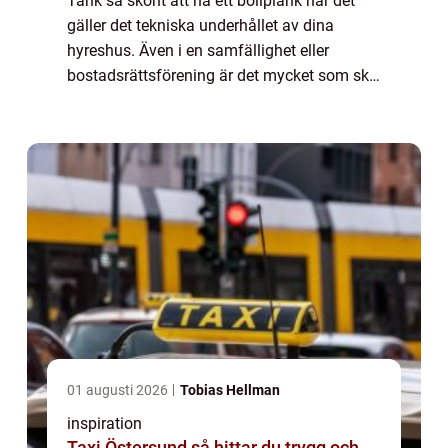
Tänk så skönt att ha ett bollplank när det
gäller det tekniska underhållet av dina
hyreshus. Även i en samfällighet eller
bostadsrättsförening är det mycket som ska
hållas i skick, och det är ett stort ansvar för
ägaren. Ekonomin kan ibland vara anst...
01 augusti 2026
Tobias Hellman
inspiration
Taxi Östersund så hittar du trygg och