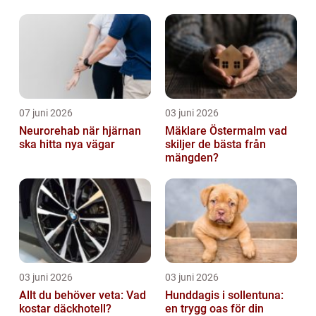
bostadsmarknad
07 juni 2026
03 juni 2026
Neurorehab när hjärnan
Mäklare Östermalm vad
ska hitta nya vägar
skiljer de bästa från
mängden?
03 juni 2026
03 juni 2026
Allt du behöver veta: Vad
Hunddagis i sollentuna:
kostar däckhotell?
en trygg oas för din