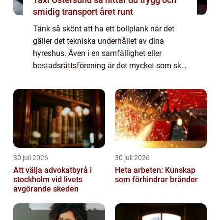
smidig transport året runt
Tänk så skönt att ha ett bollplank när det
gäller det tekniska underhållet av dina
hyreshus. Även i en samfällighet eller
bostadsrättsförening är det mycket som ska
hållas i skick, och det är ett stort ansvar för
ägaren. Ekonomin kan ibland vara anst...
30 juli 2026
30 juli 2026
Att välja advokatbyrå i
Heta arbeten: Kunskap
stockholm vid livets
som förhindrar bränder
avgörande skeden