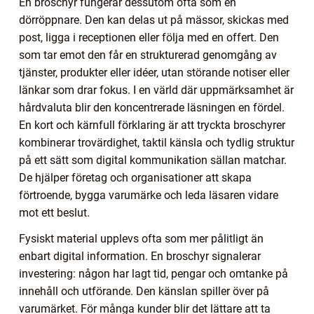
En broschyr fungerar dessutom ofta som en
dörröppnare. Den kan delas ut på mässor, skickas med
post, ligga i receptionen eller följa med en offert. Den
som tar emot den får en strukturerad genomgång av
tjänster, produkter eller idéer, utan störande notiser eller
länkar som drar fokus. I en värld där uppmärksamhet är
hårdvaluta blir den koncentrerade läsningen en fördel.
En kort och kärnfull förklaring är att tryckta broschyrer
kombinerar trovärdighet, taktil känsla och tydlig struktur
på ett sätt som digital kommunikation sällan matchar.
De hjälper företag och organisationer att skapa
förtroende, bygga varumärke och leda läsaren vidare
mot ett beslut.
Fysiskt material upplevs ofta som mer pålitligt än
enbart digital information. En broschyr signalerar
investering: någon har lagt tid, pengar och omtanke på
innehåll och utförande. Den känslan spiller över på
varumärket. För många kunder blir det lättare att ta