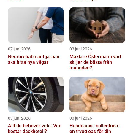
bostadsmarknad
07 juni 2026
03 juni 2026
Neurorehab när hjärnan
Mäklare Östermalm vad
ska hitta nya vägar
skiljer de bästa från
mängden?
03 juni 2026
03 juni 2026
Allt du behöver veta: Vad
Hunddagis i sollentuna:
kostar däckhotell?
en trygg oas för din