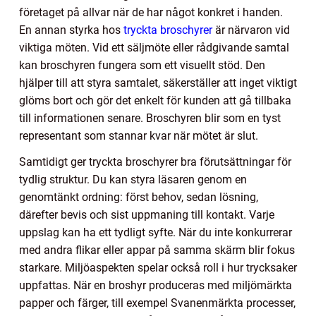
företaget på allvar när de har något konkret i handen.
En annan styrka hos
tryckta broschyrer
är närvaron vid
viktiga möten. Vid ett säljmöte eller rådgivande samtal
kan broschyren fungera som ett visuellt stöd. Den
hjälper till att styra samtalet, säkerställer att inget viktigt
glöms bort och gör det enkelt för kunden att gå tillbaka
till informationen senare. Broschyren blir som en tyst
representant som stannar kvar när mötet är slut.
Samtidigt ger tryckta broschyrer bra förutsättningar för
tydlig struktur. Du kan styra läsaren genom en
genomtänkt ordning: först behov, sedan lösning,
därefter bevis och sist uppmaning till kontakt. Varje
uppslag kan ha ett tydligt syfte. När du inte konkurrerar
med andra flikar eller appar på samma skärm blir fokus
starkare. Miljöaspekten spelar också roll i hur trycksaker
uppfattas. När en broshyr produceras med miljömärkta
papper och färger, till exempel Svanenmärkta processer,