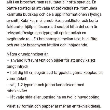
allt i en broschyr, men resultatet blir ofta spretigt. En
bättre strategi är att välja ut det viktigaste, formulera
kärnfulla budskap och dela upp informationen i tydliga
avsnitt. Rubriker, mellanrubriker, punktlistor och korta
faktarutor hjälper läsaren att snabbt hitta det som är
relevant. Design och typografi spelar också en
avgörande roll. Ett bra samspel mellan text, bild, färg
och yta gör broschyren lättläst och inbjudande.
Några grundprinciper är:
– använd luft runt text och bilder för att undvika ett
tungt intryck
– håll dig till en begränsad färgpalett, gärna kopplad till
varumärket
– välj 1-2 typsnitt och jobba konsekvent med
rubriknivåer
– låt varje sida eller uppslag ha en tydlig huvudpoäng
Valet av format och papper är mer än en teknisk detalj.