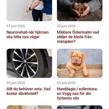
07 juni 2026
03 juni 2026
Neurorehab när hjärnan
Mäklare Östermalm vad
ska hitta nya vägar
skiljer de bästa från
mängden?
03 juni 2026
03 juni 2026
Allt du behöver veta: Vad
Hunddagis i sollentuna:
kostar däckhotell?
en trygg oas för din
fyrbenta vän