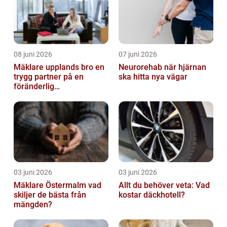
08 juni 2026
07 juni 2026
Mäklare upplands bro en
Neurorehab när hjärnan
trygg partner på en
ska hitta nya vägar
föränderlig
bostadsmarknad
03 juni 2026
03 juni 2026
Mäklare Östermalm vad
Allt du behöver veta: Vad
skiljer de bästa från
kostar däckhotell?
mängden?