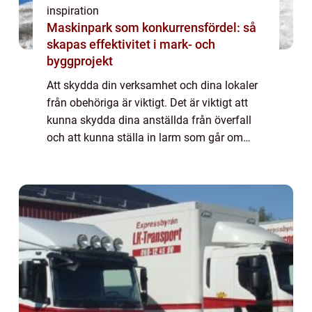
inspiration
Maskinpark som konkurrensfördel: så
skapas effektivitet i mark- och
byggprojekt
Att skydda din verksamhet och dina lokaler
från obehöriga är viktigt. Det är viktigt att
kunna skydda dina anställda från överfall
och att kunna ställa in larm som går om
någon försöker ta sig in. För inbrott och
skadegörelse är inte helt ovanligt. B...