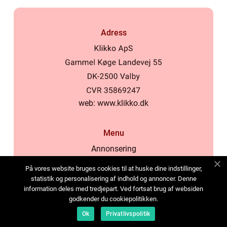
Adress
web:
www.klikko.dk
Menu
Annonsering
Om oss
På vores website bruges cookies til at huske dine indstillinger,
Cookies
statistik og personalisering af indhold og annoncer. Denne
information deles med tredjepart. Ved fortsat brug af websiden
Kontakta oss
godkender du cookiepolitikken.
Sitemap
Ok
Privatlivspolitik