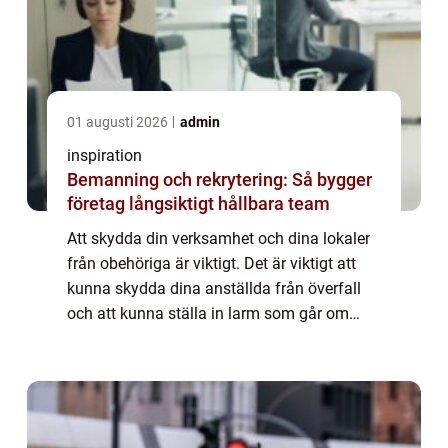
01 augusti 2026
admin
inspiration
Bemanning och rekrytering: Så bygger
företag långsiktigt hållbara team
Att skydda din verksamhet och dina lokaler
från obehöriga är viktigt. Det är viktigt att
kunna skydda dina anställda från överfall
och att kunna ställa in larm som går om
någon försöker ta sig in. För inbrott och
skadegörelse är inte helt ovanligt. B...