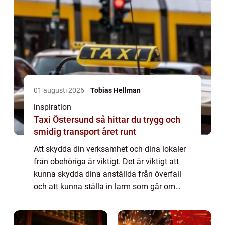
01 augusti 2026
Tobias Hellman
inspiration
Taxi Östersund så hittar du trygg och
smidig transport året runt
Att skydda din verksamhet och dina lokaler
från obehöriga är viktigt. Det är viktigt att
kunna skydda dina anställda från överfall
och att kunna ställa in larm som går om
någon försöker ta sig in. För inbrott och
skadegörelse är inte helt ovanligt. B...