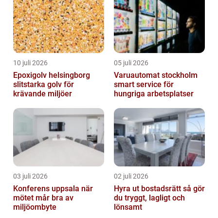
10 juli 2026
05 juli 2026
Epoxigolv helsingborg
Varuautomat stockholm
slitstarka golv för
smart service för
krävande miljöer
hungriga arbetsplatser
03 juli 2026
02 juli 2026
Konferens uppsala när
Hyra ut bostadsrätt så gör
mötet mår bra av
du tryggt, lagligt och
miljöombyte
lönsamt