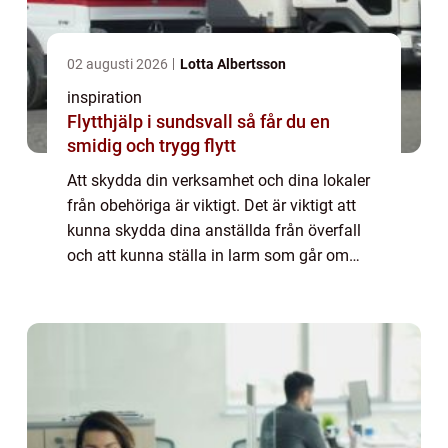
02 augusti 2026
Lotta Albertsson
inspiration
Flytthjälp i sundsvall så får du en
smidig och trygg flytt
Att skydda din verksamhet och dina lokaler
från obehöriga är viktigt. Det är viktigt att
kunna skydda dina anställda från överfall
och att kunna ställa in larm som går om
någon försöker ta sig in. För inbrott och
skadegörelse är inte helt ovanligt. B...