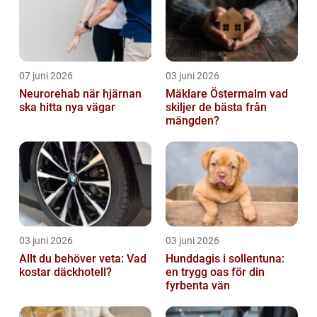
07 juni 2026
03 juni 2026
Neurorehab när hjärnan
Mäklare Östermalm vad
ska hitta nya vägar
skiljer de bästa från
mängden?
03 juni 2026
03 juni 2026
Allt du behöver veta: Vad
Hunddagis i sollentuna:
kostar däckhotell?
en trygg oas för din
fyrbenta vän