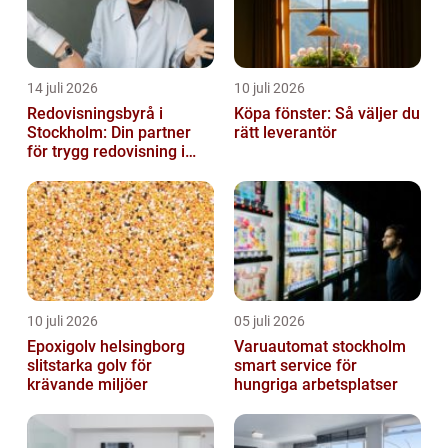
14 juli 2026
10 juli 2026
Redovisningsbyrå i
Köpa fönster: Så väljer du
Stockholm: Din partner
rätt leverantör
för trygg redovisning i
Stockholm
10 juli 2026
05 juli 2026
Epoxigolv helsingborg
Varuautomat stockholm
slitstarka golv för
smart service för
krävande miljöer
hungriga arbetsplatser