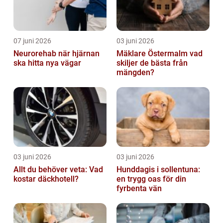
07 juni 2026
03 juni 2026
Neurorehab när hjärnan
Mäklare Östermalm vad
ska hitta nya vägar
skiljer de bästa från
mängden?
03 juni 2026
03 juni 2026
Allt du behöver veta: Vad
Hunddagis i sollentuna:
kostar däckhotell?
en trygg oas för din
fyrbenta vän