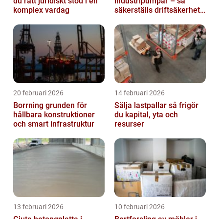
du rätt juridiskt stöd i en
industripumpar – så
komplex vardag
säkerställs driftsäkerhet
och lägre kostnader
20 februari 2026
14 februari 2026
Borrning grunden för
Sälja lastpallar så frigör
hållbara konstruktioner
du kapital, yta och
och smart infrastruktur
resurser
13 februari 2026
10 februari 2026