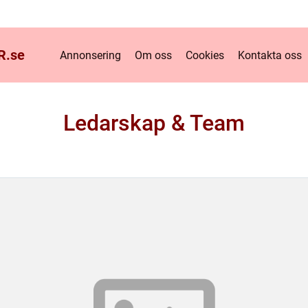
R.
se
Annonsering
Om oss
Cookies
Kontakta oss
Ledarskap & Team