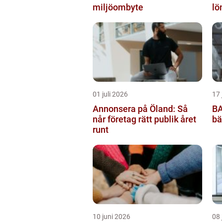
miljöombyte
lö
01 juli 2026
17 
Annonsera på Öland: Så
BA
når företag rätt publik året
bä
runt
10 juni 2026
08 