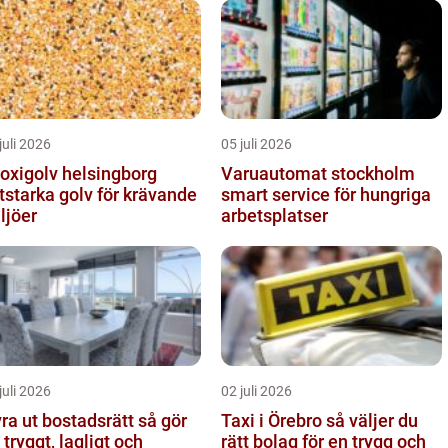
juli 2026
05 juli 2026
oxigolv helsingborg
Varuautomat stockholm
itstarka golv för krävande
smart service för hungriga
ljöer
arbetsplatser
juli 2026
02 juli 2026
a ut bostadsrätt så gör
Taxi i Örebro så väljer du
 tryggt, lagligt och
rätt bolag för en trygg och