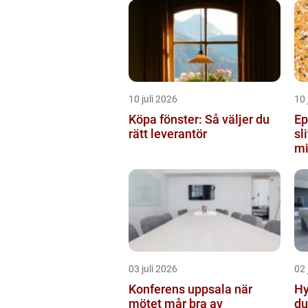
10 juli 2026
10 
Köpa fönster: Så väljer du
Ep
rätt leverantör
sl
mi
03 juli 2026
02 
Konferens uppsala när
Hyr
mötet mår bra av
du