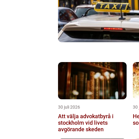
30 juli 2026
30 
Att välja advokatbyrå i
He
stockholm vid livets
so
avgörande skeden