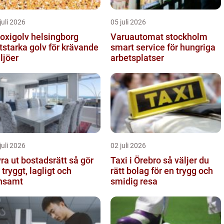
juli 2026
05 juli 2026
oxigolv helsingborg
Varuautomat stockholm
itstarka golv för krävande
smart service för hungriga
ljöer
arbetsplatser
juli 2026
02 juli 2026
a ut bostadsrätt så gör
Taxi i Örebro så väljer du
 tryggt, lagligt och
rätt bolag för en trygg och
nsamt
smidig resa