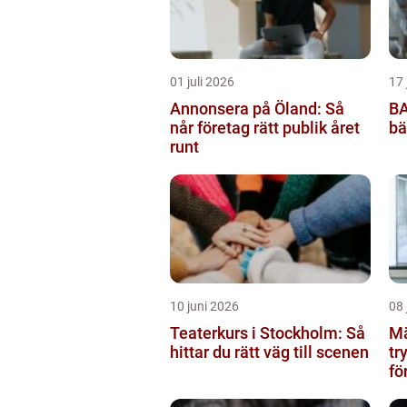
01 juli 2026
17 
Annonsera på Öland: Så
BA
når företag rätt publik året
bä
runt
10 juni 2026
08 
Teaterkurs i Stockholm: Så
Mä
hittar du rätt väg till scenen
tr
fö
bo