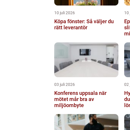
10 juli 2026
10 
Köpa fönster: Så väljer du
Ep
rätt leverantör
sl
mi
03 juli 2026
02 
Konferens uppsala när
Hyr
mötet mår bra av
du
miljöombyte
lö