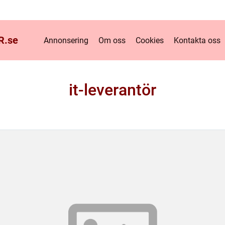
R.
se
Annonsering
Om oss
Cookies
Kontakta oss
it-leverantör