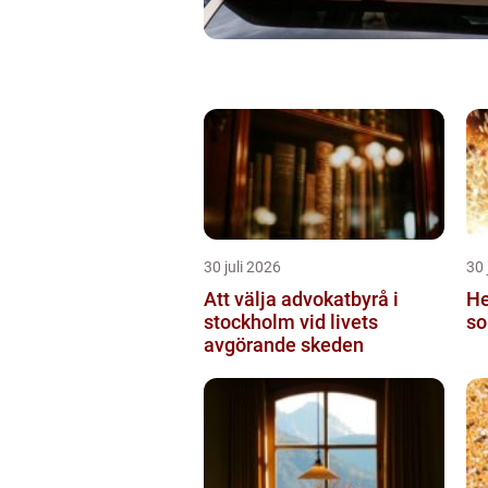
30 juli 2026
30 
Att välja advokatbyrå i
He
stockholm vid livets
so
avgörande skeden