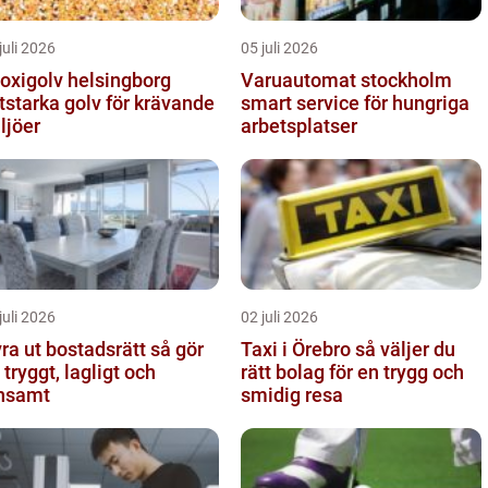
juli 2026
05 juli 2026
oxigolv helsingborg
Varuautomat stockholm
itstarka golv för krävande
smart service för hungriga
ljöer
arbetsplatser
juli 2026
02 juli 2026
a ut bostadsrätt så gör
Taxi i Örebro så väljer du
 tryggt, lagligt och
rätt bolag för en trygg och
nsamt
smidig resa