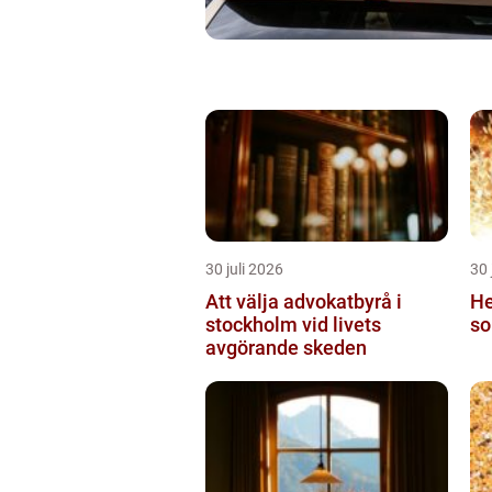
30 juli 2026
30 
Att välja advokatbyrå i
He
stockholm vid livets
so
avgörande skeden