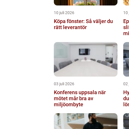
10 juli 2026
10 
Köpa fönster: Så väljer du
Ep
rätt leverantör
sl
mi
03 juli 2026
02 
Konferens uppsala när
Hyr
mötet mår bra av
du
miljöombyte
lö