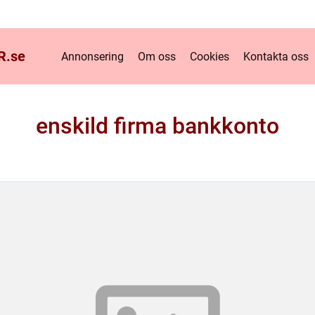
R.
se
Annonsering
Om oss
Cookies
Kontakta oss
enskild firma bankkonto