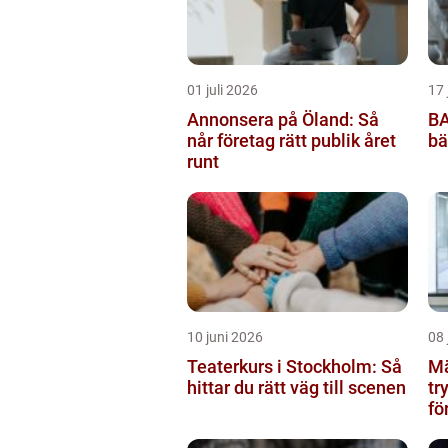
01 juli 2026
17 
Annonsera på Öland: Så
BA
når företag rätt publik året
bä
runt
10 juni 2026
08 
Teaterkurs i Stockholm: Så
Mä
hittar du rätt väg till scenen
tr
fö
bo