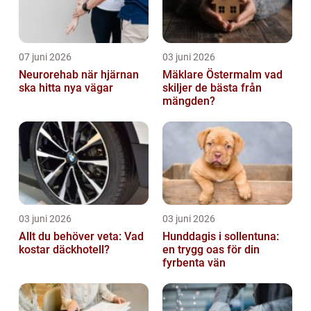
07 juni 2026
03 juni 2026
Neurorehab när hjärnan
Mäklare Östermalm vad
ska hitta nya vägar
skiljer de bästa från
mängden?
03 juni 2026
03 juni 2026
Allt du behöver veta: Vad
Hunddagis i sollentuna:
kostar däckhotell?
en trygg oas för din
fyrbenta vän