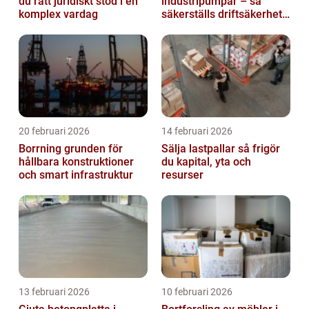
du rätt juridiskt stöd i en
industripumpar – så
komplex vardag
säkerställs driftsäkerhet
och lägre kostnader
20 februari 2026
14 februari 2026
Borrning grunden för
Sälja lastpallar så frigör
hållbara konstruktioner
du kapital, yta och
och smart infrastruktur
resurser
13 februari 2026
10 februari 2026