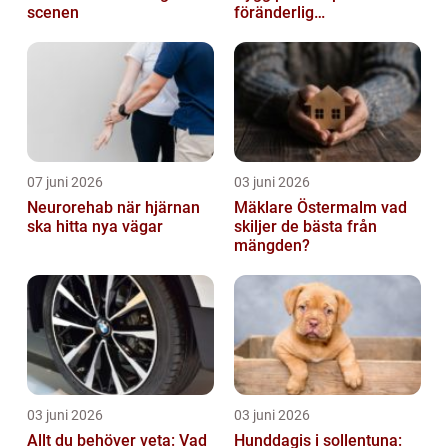
scenen
föränderlig
bostadsmarknad
07 juni 2026
03 juni 2026
Neurorehab när hjärnan
Mäklare Östermalm vad
ska hitta nya vägar
skiljer de bästa från
mängden?
03 juni 2026
03 juni 2026
Allt du behöver veta: Vad
Hunddagis i sollentuna: