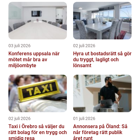
03 juli 2026
02 juli 2026
Konferens uppsala när
Hyra ut bostadsrätt så gör
mötet mår bra av
du tryggt, lagligt och
miljöombyte
lönsamt
02 juli 2026
01 juli 2026
Taxi i Örebro så väljer du
Annonsera på Öland: Så
rätt bolag för en trygg och
når företag rätt publik
smidig resa
året runt