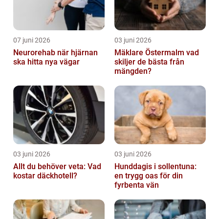
07 juni 2026
03 juni 2026
Neurorehab när hjärnan
Mäklare Östermalm vad
ska hitta nya vägar
skiljer de bästa från
mängden?
03 juni 2026
03 juni 2026
Allt du behöver veta: Vad
Hunddagis i sollentuna:
kostar däckhotell?
en trygg oas för din
fyrbenta vän