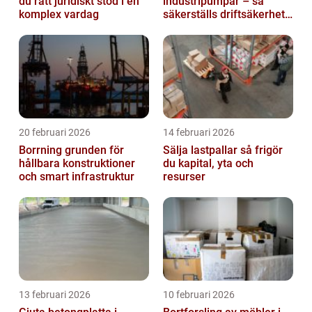
du rätt juridiskt stöd i en
industripumpar – så
komplex vardag
säkerställs driftsäkerhet
och lägre kostnader
20 februari 2026
14 februari 2026
Borrning grunden för
Sälja lastpallar så frigör
hållbara konstruktioner
du kapital, yta och
och smart infrastruktur
resurser
13 februari 2026
10 februari 2026