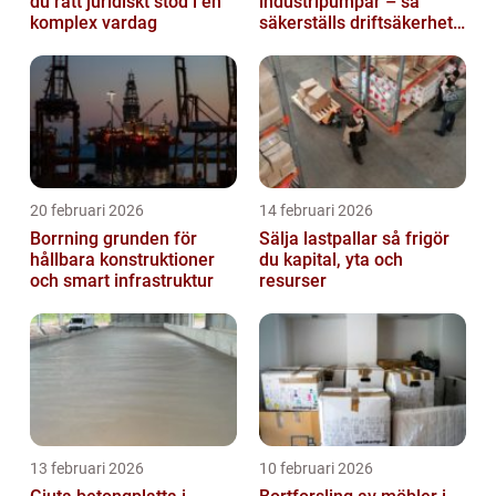
du rätt juridiskt stöd i en
industripumpar – så
komplex vardag
säkerställs driftsäkerhet
och lägre kostnader
20 februari 2026
14 februari 2026
Borrning grunden för
Sälja lastpallar så frigör
hållbara konstruktioner
du kapital, yta och
och smart infrastruktur
resurser
13 februari 2026
10 februari 2026