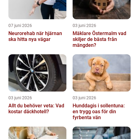
07 juni 2026
03 juni 2026
Neurorehab när hjärnan
Mäklare Östermalm vad
ska hitta nya vägar
skiljer de bästa från
mängden?
03 juni 2026
03 juni 2026
Allt du behöver veta: Vad
Hunddagis i sollentuna:
kostar däckhotell?
en trygg oas för din
fyrbenta vän