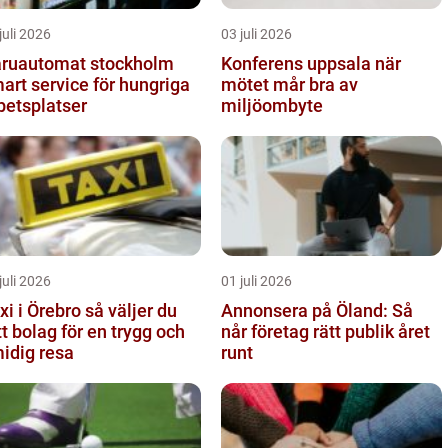
juli 2026
03 juli 2026
ruautomat stockholm
Konferens uppsala när
art service för hungriga
mötet mår bra av
betsplatser
miljöombyte
juli 2026
01 juli 2026
 i Örebro så väljer du
Annonsera på Öland: Så
tt bolag för en trygg och
når företag rätt publik året
idig resa
runt