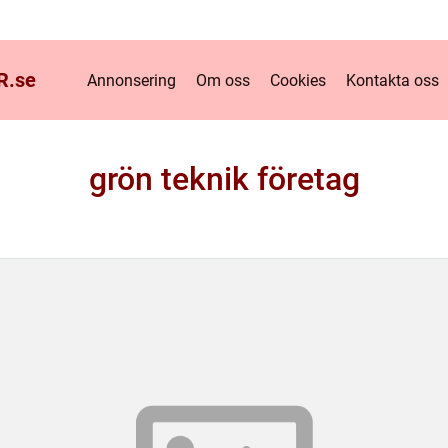
R.
se
Annonsering
Om oss
Cookies
Kontakta oss
grön teknik företag