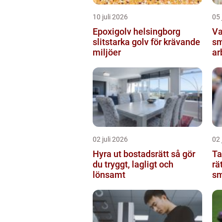
10 juli 2026
05 
Epoxigolv helsingborg
Va
slitstarka golv för krävande
sm
miljöer
ar
02 juli 2026
02 
Hyra ut bostadsrätt så gör
Taxi
du tryggt, lagligt och
rä
lönsamt
sm