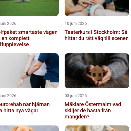
juni 2026
10 juni 2026
ket smartaste vägen
Teaterkurs i Stockholm: Så
ll en komplett
hittar du rätt väg till scenen
lfupplevelse
juni 2026
03 juni 2026
orehab när hjärnan
Mäklare Östermalm vad
a hitta nya vägar
skiljer de bästa från
mängden?