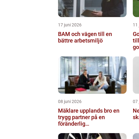
17 juni 2026
11 
BAM och vägen till en
Golfpa
bättre arbetsmiljö
ti
go
08 juni 2026
07 
Mäklare upplands bro en
Neur
trygg partner på en
sk
föränderlig
bostadsmarknad