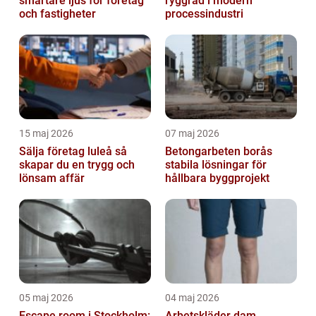
smartare ljus för företag
ryggrad i modern
och fastigheter
processindustri
15 maj 2026
07 maj 2026
Sälja företag luleå så
Betongarbeten borås
skapar du en trygg och
stabila lösningar för
lönsam affär
hållbara byggprojekt
05 maj 2026
04 maj 2026
Escape room i Stockholm:
Arbetskläder dam