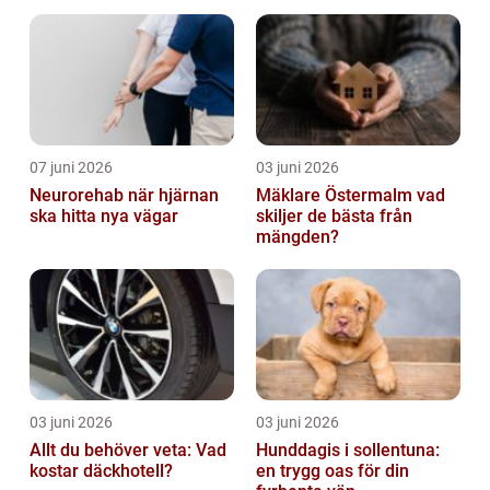
bostadsmarknad
07 juni 2026
03 juni 2026
Neurorehab när hjärnan
Mäklare Östermalm vad
ska hitta nya vägar
skiljer de bästa från
mängden?
03 juni 2026
03 juni 2026
Allt du behöver veta: Vad
Hunddagis i sollentuna:
kostar däckhotell?
en trygg oas för din