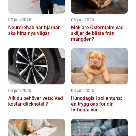
07 juni 2026
03 juni 2026
Neurorehab när hjärnan
Mäklare Östermalm vad
ska hitta nya vägar
skiljer de bästa från
mängden?
03 juni 2026
03 juni 2026
Allt du behöver veta: Vad
Hunddagis i sollentuna:
kostar däckhotell?
en trygg oas för din
fyrbenta vän