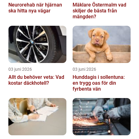
Neurorehab när hjärnan
Mäklare Östermalm vad
ska hitta nya vägar
skiljer de bästa från
mängden?
03 juni 2026
03 juni 2026
Allt du behöver veta: Vad
Hunddagis i sollentuna:
kostar däckhotell?
en trygg oas för din
fyrbenta vän