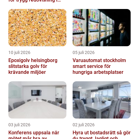
Stockholm
10 juli 2026
05 juli 2026
Epoxigolv helsingborg
Varuautomat stockholm
slitstarka golv för
smart service för
krävande miljöer
hungriga arbetsplatser
03 juli 2026
02 juli 2026
Konferens uppsala när
Hyra ut bostadsrätt så gör
mötet mår bra av
du tryggt, lagligt och