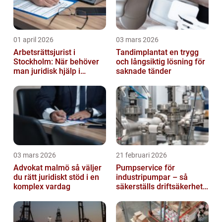
01 april 2026
03 mars 2026
Arbetsrättsjurist i
Tandimplantat en trygg
Stockholm: När behöver
och långsiktig lösning för
man juridisk hjälp i
saknade tänder
arbetslivet?
03 mars 2026
21 februari 2026
Advokat malmö så väljer
Pumpservice för
du rätt juridiskt stöd i en
industripumpar – så
komplex vardag
säkerställs driftsäkerhet
och lägre kostnader