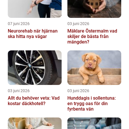
07 juni 2026
03 juni 2026
Neurorehab när hjärnan
Mäklare Östermalm vad
ska hitta nya vägar
skiljer de bästa från
mängden?
03 juni 2026
03 juni 2026
Allt du behöver veta: Vad
Hunddagis i sollentuna:
kostar däckhotell?
en trygg oas för din
fyrbenta vän