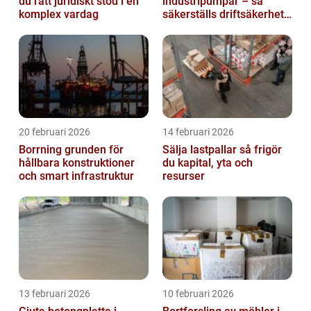
du rätt juridiskt stöd i en
industripumpar – så
komplex vardag
säkerställs driftsäkerhet
och lägre kostnader
20 februari 2026
14 februari 2026
Borrning grunden för
Sälja lastpallar så frigör
hållbara konstruktioner
du kapital, yta och
och smart infrastruktur
resurser
13 februari 2026
10 februari 2026