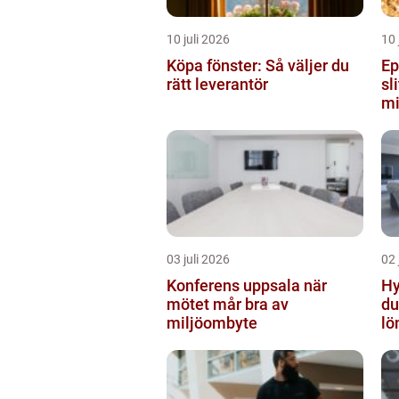
10 juli 2026
10 
Köpa fönster: Så väljer du
Ep
rätt leverantör
sl
mi
03 juli 2026
02 
Konferens uppsala när
Hyr
mötet mår bra av
du
miljöombyte
lö