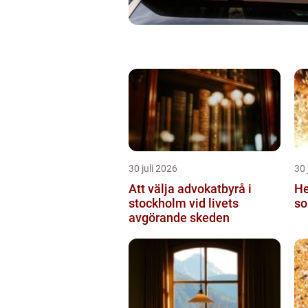
30 juli 2026
30 
Att välja advokatbyrå i
He
stockholm vid livets
so
avgörande skeden