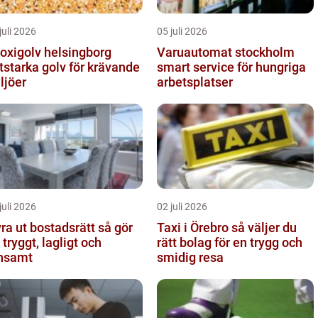
juli 2026
05 juli 2026
oxigolv helsingborg
Varuautomat stockholm
itstarka golv för krävande
smart service för hungriga
ljöer
arbetsplatser
juli 2026
02 juli 2026
a ut bostadsrätt så gör
Taxi i Örebro så väljer du
 tryggt, lagligt och
rätt bolag för en trygg och
nsamt
smidig resa