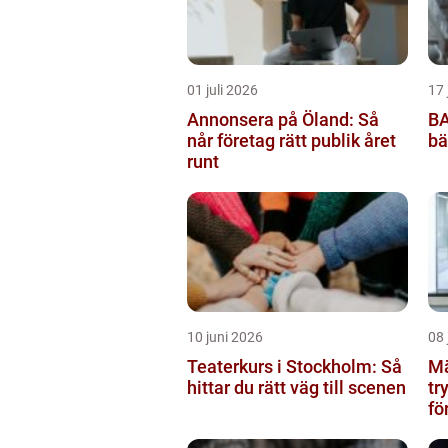
01 juli 2026
17 
Annonsera på Öland: Så
BA
når företag rätt publik året
bä
runt
10 juni 2026
08 
Teaterkurs i Stockholm: Så
Mä
hittar du rätt väg till scenen
tr
fö
bo