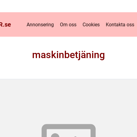
R.
se
Annonsering
Om oss
Cookies
Kontakta oss
maskinbetjäning