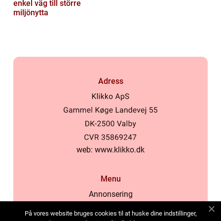
enkel väg till större
miljönytta
Adress
web:
www.klikko.dk
Menu
Annonsering
Om oss
På vores website bruges cookies til at huske dine indstillinger,
Cookies