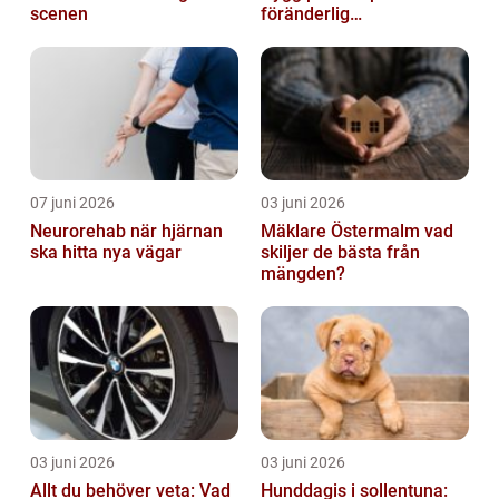
scenen
föränderlig
bostadsmarknad
07 juni 2026
03 juni 2026
Neurorehab när hjärnan
Mäklare Östermalm vad
ska hitta nya vägar
skiljer de bästa från
mängden?
03 juni 2026
03 juni 2026
Allt du behöver veta: Vad
Hunddagis i sollentuna: