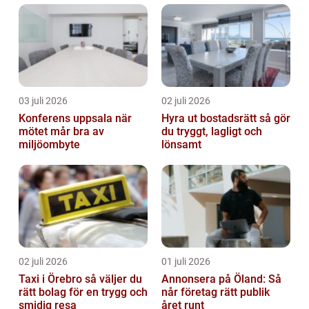
03 juli 2026
02 juli 2026
Konferens uppsala när
Hyra ut bostadsrätt så gör
mötet mår bra av
du tryggt, lagligt och
miljöombyte
lönsamt
02 juli 2026
01 juli 2026
Taxi i Örebro så väljer du
Annonsera på Öland: Så
rätt bolag för en trygg och
når företag rätt publik
smidig resa
året runt