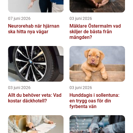
07 juni 2026
03 juni 2026
Neurorehab när hjärnan
Mäklare Östermalm vad
ska hitta nya vägar
skiljer de bästa från
mängden?
03 juni 2026
03 juni 2026
Allt du behöver veta: Vad
Hunddagis i sollentuna:
kostar däckhotell?
en trygg oas för din
fyrbenta vän