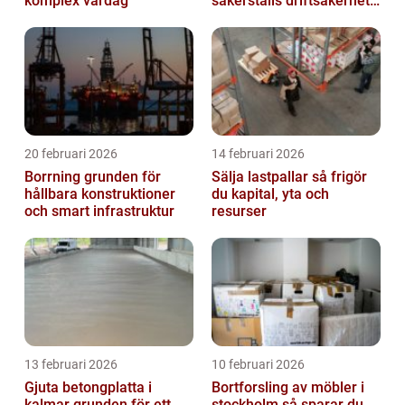
komplex vardag
säkerställs driftsäkerhet
och lägre kostnader
20 februari 2026
14 februari 2026
Borrning grunden för
Sälja lastpallar så frigör
hållbara konstruktioner
du kapital, yta och
och smart infrastruktur
resurser
13 februari 2026
10 februari 2026
Gjuta betongplatta i
Bortforsling av möbler i
kalmar grunden för ett
stockholm så sparar du