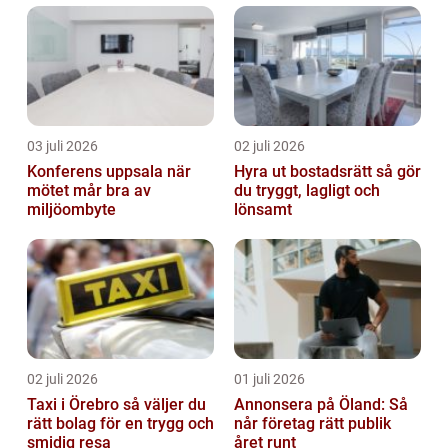
03 juli 2026
02 juli 2026
Konferens uppsala när
Hyra ut bostadsrätt så gör
mötet mår bra av
du tryggt, lagligt och
miljöombyte
lönsamt
02 juli 2026
01 juli 2026
Taxi i Örebro så väljer du
Annonsera på Öland: Så
rätt bolag för en trygg och
når företag rätt publik
smidig resa
året runt