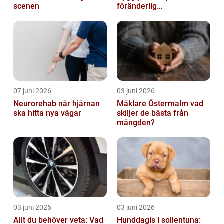
scenen
föränderlig
bostadsmarknad
07 juni 2026
03 juni 2026
Neurorehab när hjärnan
Mäklare Östermalm vad
ska hitta nya vägar
skiljer de bästa från
mängden?
03 juni 2026
03 juni 2026
Allt du behöver veta: Vad
Hunddagis i sollentuna: